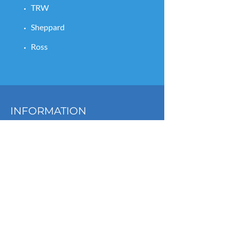
TRW
Sheppard
Ross
INFORMATION
Centre du Camion Cambec Diesel inc.
9400 Henri-Bourassa E
Montréal, QC
H1E 2S4
Téléphone :
514-494-4230
Courriel :
info@cambecdiesel.ca